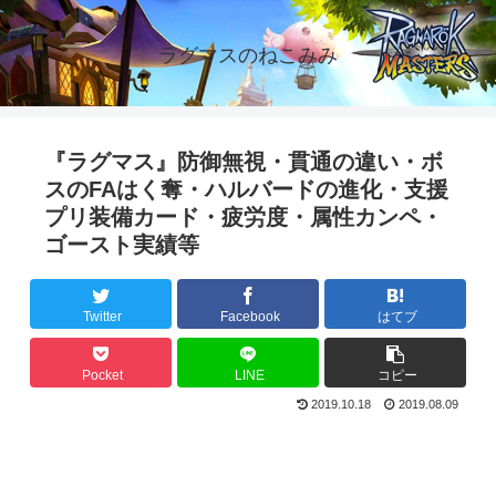
ラグマスのねこみみ
『ラグマス』防御無視・貫通の違い・ボ
スのFAはく奪・ハルバードの進化・支援
プリ装備カード・疲労度・属性カンペ・
ゴースト実績等
Twitter
Facebook
はてブ
Pocket
LINE
コピー
2019.10.18
2019.08.09