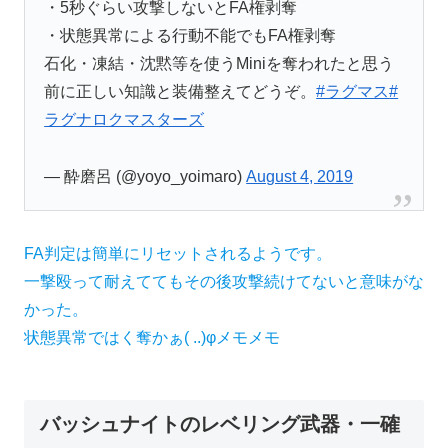
・5秒ぐらい攻撃しないとFA権剥奪
・状態異常による行動不能でもFA権剥奪
石化・凍結・沈黙等を使うMiniを奪われたと思う
前に正しい知識と装備整えてどうぞ。
#ラグマス
#
ラグナロクマスターズ
— 酔磨呂 (@yoyo_yoimaro)
August 4, 2019
FA判定は簡単にリセットされるようです。
一撃殴って耐えててもその後攻撃続けてないと意味がな
かった。
状態異常ではく奪かぁ( ..)φメモメモ
バッシュナイトのレベリング武器・一確