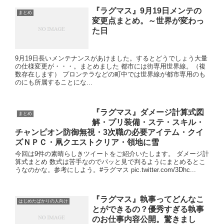
『ラグマス』9月19日メンテの
まとめ
変更点まとめ。～世界が変わっ
た日
9月19日長いメンテナンスがあけました。するとどうでしょう大量
の仕様変更が・・・。まとめました 都市には街専用世界線。（複
数存在します） プロンテラなどの町中では世界線が都市専用のも
のにも所属することにな...
『ラグマス』ダメージ計算式図
まとめ
解・プリ装備・ステ・スキル・
チャンピオン防御無視・3次職の必要アイテム・クイ
ズＮＰＣ・凧クエストクリア・領地に雪
今回は9件の素晴らしきツイートをご紹介いたします。 ダメージ計
算式まとめ 数式は苦手なのでパッと見で判るようにまとめるとこ
うなのかな。参考にしよう。#ラグマス pic.twitter.com/3Dhc...
『ラグマス』執事ってどんなこ
はじめたばかりの人向け
とができるの？優秀すぎる執事
のお仕事内容公開。驚きまし