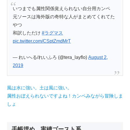
いつまでも属性関係覚えられない自分用カンペ
元ソースは海外版の奇特な人がまとめてくれてた
やつ
和訳しただけ
#ラグマス
pic.twitter.com/CSptZmdMrT
— れいへる/れいふろ (@tera_layflo)
August 2,
2019
風は水に強い。土は風に強い。
属性おぼえられないですよね！カンペみながら冒険しま
しょ
手帳埋め。実績ゴースト系