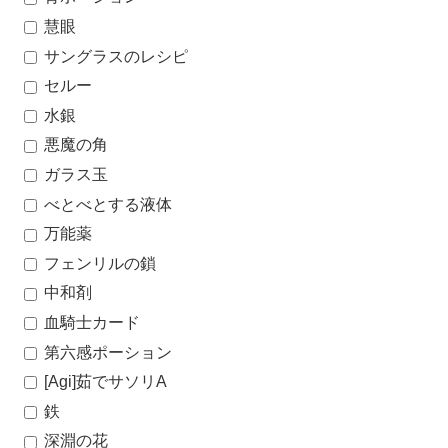
慧眼
サングラスのレシピ
セルー
水銀
悪魔の角
ガラス玉
べとべとする液体
万能薬
フェンリルの鎖
中和剤
血騎士カード
第六感ポーション
[Agi]茹でサソリA
鉄
深淵の花