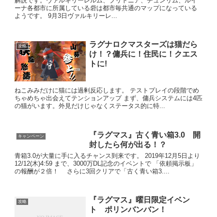
解説です。ヴァルキリーレルム、ブリトニア、チュンリム、ルイ
ーナ各都市に所属している砦は都市毎共通のマップになっている
ようです。 9月3日ヴァルキリーレ...
ラグナロクマスターズは猫だら
攻略
け！？傭兵に！住民に！クエス
トに!
ねこみみだけに猫には過剰反応します。 テストプレイの段階でめ
ちゃめちゃ出会えてテンションアップ まず、傭兵システムには4匹
の猫がいます。外見だけじゃなくステータス的に特...
『ラグマス』古く青い箱3.0 開
キャンペーン
封したら何が出る！？
青箱3.0が大量に手に入るチャンス到来です。 2019年12月5日より
12/12(木)4:59 まで、3000万DL記念のイベントで 「依頼掲示板」
の報酬が２倍！ さらに3回クリアで「古く青い箱3....
『ラグマス』曜日限定イベン
攻略
ト ポリンバンバン！