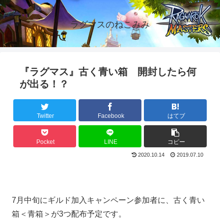
ラグマスのねこみみ
『ラグマス』古く青い箱 開封したら何
が出る！？
Twitter
Facebook
はてブ
Pocket
LINE
コピー
2020.10.14
2019.07.10
7月中旬にギルド加入キャンペーン参加者に、古く青い
箱＜青箱＞が3つ配布予定です。