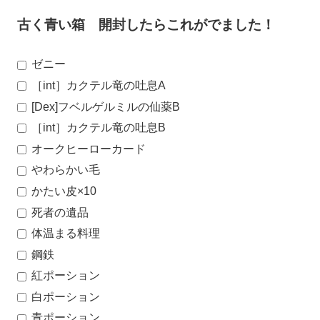
古く青い箱 開封したらこれがでました！
ゼニー
［int］カクテル竜の吐息A
[Dex]フベルゲルミルの仙薬B
［int］カクテル竜の吐息B
オークヒーローカード
やわらかい毛
かたい皮×10
死者の遺品
体温まる料理
鋼鉄
紅ポーション
白ポーション
青ポーション