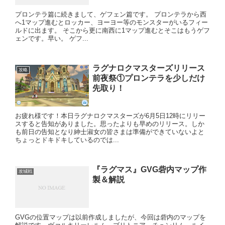
プロンテラ篇に続きまして、ゲフェン篇です。 プロンテラから西
へ1マップ進むとロッカー、ヨーヨー等のモンスターがいるフィー
ルドに出ます。 そこから更に南西に1マップ進むとそこはもうゲフ
ェンです。早い。 ゲフ...
ラグナロクマスターズリリース
攻略
前夜祭①プロンテラを少しだけ
先取り！
お疲れ様です！本日ラグナロクマスターズが6月5日12時にリリー
スすると告知がありました。思ったよりも早めのリリース。しか
も前日の告知となり紳士淑女の皆さまは準備ができていないよと
ちょっとドキドキしているのでは...
『ラグマス』GVG砦内マップ作
攻城戦
製＆解説
GVGの位置マップは以前作成しましたが、今回は砦内のマップを