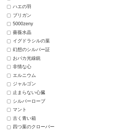
ハエの羽
ブリガン
5000zeny
薔薇水晶
イグドラシルの葉
幻想のシルバー証
おバカ光線銃
非情な心
エルニウム
ジャルゴン
止まらない心臓
シルバーローブ
マント
古く青い箱
四つ葉のクローバー