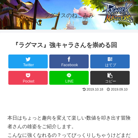
ラグマスのねこみみ
『ラグマス』強キャラさんを崇める回
Twitter
Facebook
はてブ
Pocket
LINE
コピー
2019.10.18
2019.09.10
本日はちょっと趣向を変えて楽しい数値を叩き出す冒険
者さんの雄姿をご紹介します。
こんなに強くなれるの？ってびっくりしちゃうけどまだ