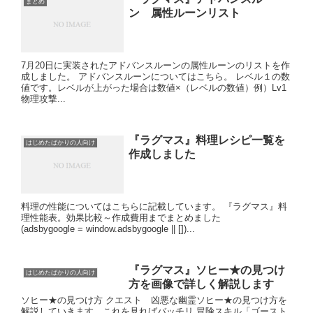
まとめ
ン 属性ルーンリスト
7月20日に実装されたアドバンスルーンの属性ルーンのリストを作
成しました。 アドバンスルーンについてはこちら。 レベル１の数
値です。レベルが上がった場合は数値×（レベルの数値）例）Lv1
物理攻撃...
『ラグマス』料理レシピ一覧を
はじめたばかりの人向け
作成しました
料理の性能についてはこちらに記載しています。 『ラグマス』料
理性能表。効果比較～作成費用までまとめました
(adsbygoogle = window.adsbygoogle || [])...
『ラグマス』ソヒー★の見つけ
はじめたばかりの人向け
方を画像で詳しく解説します
ソヒー★の見つけ方 クエスト 凶悪な幽霊ソヒー★の見つけ方を
解説していきます。これを見ればバッチリ 冒険スキル「ゴースト